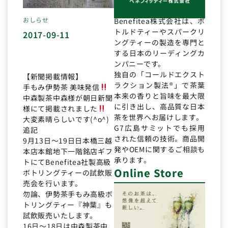
おしらせ
Benefitea株式会社は、ボ
トルドティーやスパークリ
2017-09-11
ングティーの製造を専門と
する日本のリーディングカ
ンパニーです。
独自の「コールドエクスト
【新聞掲載情報】
ラクション製法®」で茶葉
手もみ伊勢茶 美味発信
本来の香りと旨味を最大限
中森製茶中森様が朝日新聞
に引き出し、高品質な日本
様にて掲載されました
茶を世界へお届けします。
大変素晴らしいです(^o^)
G7広島サミットでも採用
追記
された信頼の技術。商品開
9月13日〜19日日本橋三越
発やOEMに関するご相談も
本店本館地下一階銘店ギフ
承ります。
トにてBenefitea社製高級
Online Store
ボトリングティーの試飲販
売会を行います。
勿論、伊勢茶手もみ高級ボ
トリングティー『神葉』も
試飲販売いたします。
16日〜18日は中森製茶中