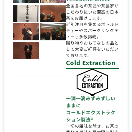
全国各地の茶匠や茶農家が
こだわり抜いた至高の日本
茶をお届けします。
近年注目を集めるボトルド
ティーやスパークリングテ
ィーも多数掲載。
贈り物やおもてなしの品と
して大変ご好評をいただい
ております。
Cold Extraction
一滴一滴みずみずしい
ままに
コールドエクストラク
ション製法®
一切の雑味を除き、お茶の
香りと旨味を最大限に引き