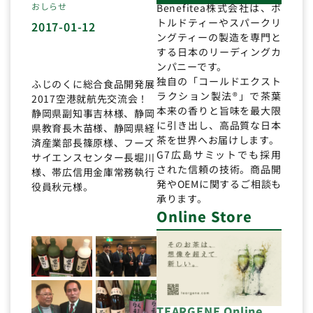
おしらせ
Benefitea株式会社は、ボ
トルドティーやスパークリ
2017-01-12
ングティーの製造を専門と
する日本のリーディングカ
ンパニーです。
独自の「コールドエクスト
ふじのくに総合食品開発展
ラクション製法®」で茶葉
2017空港就航先交流会！
本来の香りと旨味を最大限
静岡県副知事吉林様、静岡
に引き出し、高品質な日本
県教育長木苗様、静岡県経
茶を世界へお届けします。
済産業部長篠原様、フーズ
G7広島サミットでも採用
サイエンスセンター長堀川
された信頼の技術。商品開
様、帯広信用金庫常務執行
発やOEMに関するご相談も
役員秋元様。
承ります。
Online Store
TEARGENE Online