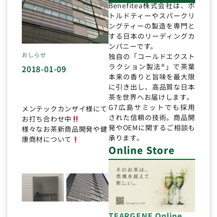
Benefitea株式会社は、ボ
トルドティーやスパークリ
ングティーの製造を専門と
する日本のリーディングカ
ンパニーです。
おしらせ
独自の「コールドエクスト
ラクション製法®」で茶葉
2018-01-09
本来の香りと旨味を最大限
に引き出し、高品質な日本
茶を世界へお届けします。
G7広島サミットでも採用
メンテックカンザイ様にて
された信頼の技術。商品開
お打ち合わせ中
発やOEMに関するご相談も
様々なお茶新商品開発や健
承ります。
康商材について
Online Store
TEARGENE Online