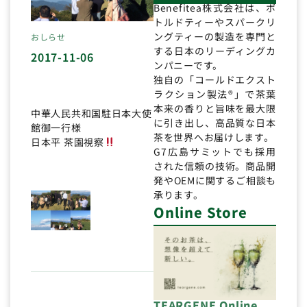
Benefitea株式会社は、ボ
トルドティーやスパークリ
ングティーの製造を専門と
おしらせ
する日本のリーディングカ
2017-11-06
ンパニーです。
独自の「コールドエクスト
ラクション製法®」で茶葉
本来の香りと旨味を最大限
中華人民共和国駐日本大使
に引き出し、高品質な日本
館御一行様
茶を世界へお届けします。
日本平 茶園視察
G7広島サミットでも採用
された信頼の技術。商品開
発やOEMに関するご相談も
承ります。
Online Store
TEARGENE Online