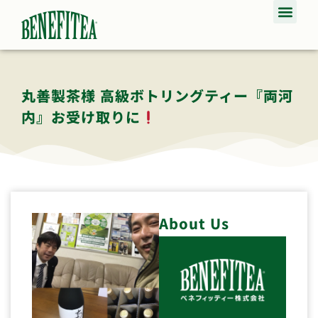
丸善製茶様 高級ボトリングティー『両河
内』お受け取りに
About Us