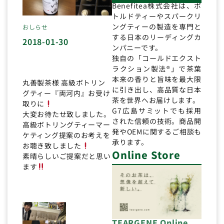
Benefitea株式会社は、ボ
トルドティーやスパークリ
ングティーの製造を専門と
おしらせ
する日本のリーディングカ
2018-01-30
ンパニーです。
独自の「コールドエクスト
ラクション製法®」で茶葉
本来の香りと旨味を最大限
丸善製茶様 高級ボトリン
に引き出し、高品質な日本
グティー『両河内』お受け
茶を世界へお届けします。
取りに
G7広島サミットでも採用
大変お待たせ致しました。
された信頼の技術。商品開
高級ボトリングティーマー
発やOEMに関するご相談も
ケティング提案のお考えを
承ります。
お聴き致しました
Online Store
素晴らしいご提案だと思い
ます
TEARGENE Online