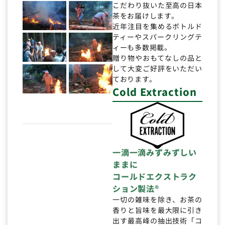
こだわり抜いた至高の日本
茶をお届けします。
近年注目を集めるボトルド
ティーやスパークリングテ
ィーも多数掲載。
贈り物やおもてなしの品と
して大変ご好評をいただい
ております。
Cold Extraction
一滴一滴みずみずしい
ままに
コールドエクストラク
ション製法®
一切の雑味を除き、お茶の
香りと旨味を最大限に引き
出す最高峰の抽出技術「コ