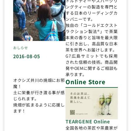
トルドティーやスパークリ
ングティーの製造を専門と
する日本のリーディングカ
ンパニーです。
独自の「コールドエクスト
ラクション製法®」で茶葉
本来の香りと旨味を最大限
に引き出し、高品質な日本
おしらせ
茶を世界へお届けします。
2016-08-05
G7広島サミットでも採用
された信頼の技術。商品開
発やOEMに関するご相談も
承ります。
オクシズ井川の焼畑にお邪
Online Store
魔！
土に栄養が行き渡る事が感
じられます。
焼畑が拡まるように応援し
ます！
TEARGENE Online
全国各地の茶匠や茶農家が