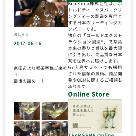
Benefitea株式会社は、ボ
トルドティーやスパークリ
ングティーの製造を専門と
する日本のリーディングカ
ンパニーです。
おしらせ
独自の「コールドエクスト
ラクション製法®」で茶葉
2017-06-16
本来の香りと旨味を最大限
に引き出し、高品質な日本
茶を世界へお届けします。
G7広島サミットでも採用
京田辺より都茶寮様ご来社
された信頼の技術。商品開
発やOEMに関するご相談も
最後の詰め…
承ります。
Online Store
TEARGENE Online