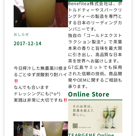
Benefitea株式会社は、ボ
トルドティーやスパークリ
ングティーの製造を専門と
する日本のリーディングカ
ンパニーです。
おしらせ
独自の「コールドエクスト
ラクション製法®」で茶葉
2017-12-14
本来の香りと旨味を最大限
に引き出し、高品質な日本
茶を世界へお届けします。
G7広島サミットでも採用
今日搾汁した無農薬川根ま
された信頼の技術。商品開
るごとゆず炭酸割り酎ハイ
発やOEMに関するご相談も
承ります。
なんでも合います
Online Store
ドレッシングにも(^o^)
実践は非常に大切ですね
TEARGENE Online