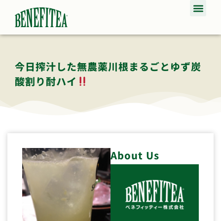
今日搾汁した無農薬川根まるごとゆず炭
酸割り酎ハイ
About Us