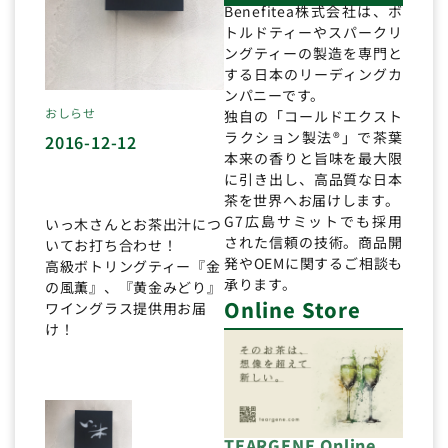
Benefitea株式会社は、ボ
トルドティーやスパークリ
ングティーの製造を専門と
する日本のリーディングカ
ンパニーです。
おしらせ
独自の「コールドエクスト
ラクション製法®」で茶葉
2016-12-12
本来の香りと旨味を最大限
に引き出し、高品質な日本
茶を世界へお届けします。
G7広島サミットでも採用
いっ木さんとお茶出汁につ
された信頼の技術。商品開
いてお打ち合わせ！
発やOEMに関するご相談も
高級ボトリングティー『金
承ります。
の風薫』、『黄金みどり』
Online Store
ワイングラス提供用お届
け！
TEARGENE Online