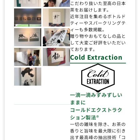
こだわり抜いた至高の日本
茶をお届けします。
近年注目を集めるボトルド
ティーやスパークリングテ
ィーも多数掲載。
贈り物やおもてなしの品と
して大変ご好評をいただい
ております。
Cold Extraction
一滴一滴みずみずしい
ままに
コールドエクストラク
ション製法®
一切の雑味を除き、お茶の
香りと旨味を最大限に引き
出す最高峰の抽出技術「コ