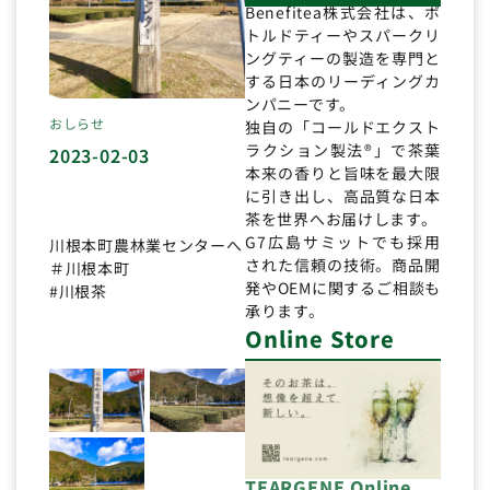
Benefitea株式会社は、ボ
トルドティーやスパークリ
ングティーの製造を専門と
する日本のリーディングカ
ンパニーです。
おしらせ
独自の「コールドエクスト
ラクション製法®」で茶葉
2023-02-03
本来の香りと旨味を最大限
に引き出し、高品質な日本
茶を世界へお届けします。
G7広島サミットでも採用
川根本町農林業センターへ
された信頼の技術。商品開
＃川根本町
発やOEMに関するご相談も
#川根茶
承ります。
Online Store
TEARGENE Online