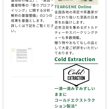
盤技術の確立」、「食品・
農産物等の『香りプロファ
TEARGENE Online
イリング』に関する分析・
全国各地の茶匠や茶農家が
解析の基盤整備」の2つの
こだわり抜いた至高の日本
成果を基盤とします。
茶をお届けします。
詳しくは下記をご覧くださ
近年注目を集めるボトルド
い。
ティーやスパークリングテ
ィーも多数掲載。
贈り物やおもてなしの品と
して大変ご好評をいただい
ております。
Cold Extraction
一滴一滴みずみずしい
ままに
コールドエクストラク
ション製法®