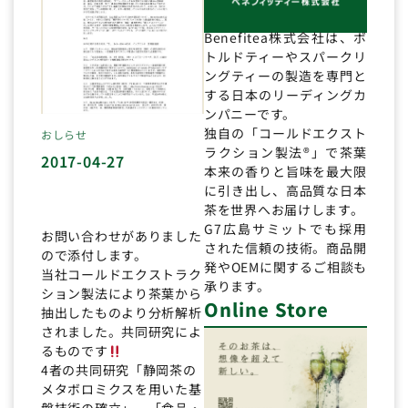
Benefitea株式会社は、ボ
トルドティーやスパークリ
ングティーの製造を専門と
する日本のリーディングカ
ンパニーです。
独自の「コールドエクスト
おしらせ
ラクション製法®」で茶葉
2017-04-27
本来の香りと旨味を最大限
に引き出し、高品質な日本
茶を世界へお届けします。
G7広島サミットでも採用
お問い合わせがありました
された信頼の技術。商品開
ので添付します。
発やOEMに関するご相談も
当社コールドエクストラク
承ります。
ション製法により茶葉から
Online Store
抽出したものより分析解析
されました。共同研究によ
るものです
4者の共同研究「静岡茶の
メタボロミクスを用いた基