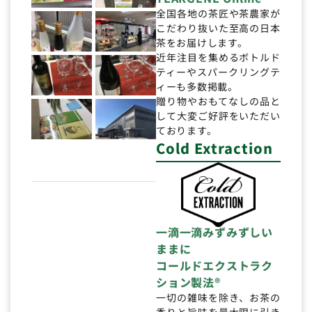
全国各地の茶匠や茶農家が
こだわり抜いた至高の日本
茶をお届けします。
近年注目を集めるボトルド
ティーやスパークリングテ
ィーも多数掲載。
贈り物やおもてなしの品と
して大変ご好評をいただい
ております。
Cold Extraction
一滴一滴みずみずしい
ままに
コールドエクストラク
ション製法®
一切の雑味を除き、お茶の
香りと旨味を最大限に引き