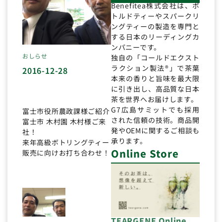
Benefitea株式会社は、ボ
トルドティーやスパークリ
ングティーの製造を専門と
する日本のリーディングカ
ンパニーです。
おしらせ
独自の「コールドエクスト
ラクション製法®」で茶葉
2016-12-28
本来の香りと旨味を最大限
に引き出し、高品質な日本
茶を世界へお届けします。
G7広島サミットでも採用
富士市役所農政課様ご紹介
された信頼の技術。商品開
富士市 木村園 木村様ご来
発やOEMに関するご相談も
社！
承ります。
来年高級ボトリングティー
Online Store
販売に向けお打ち合わせ！
TEARGENE Online