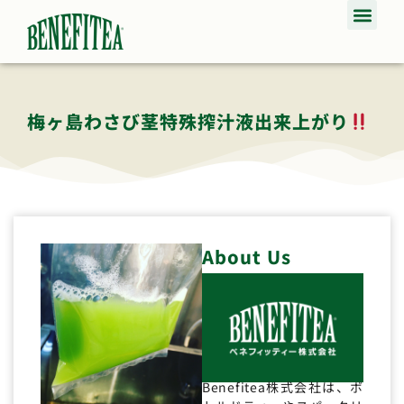
梅ヶ島わさび茎特殊搾汁液出来上がり
About Us
Benefitea株式会社は、ボ