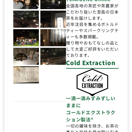
全国各地の茶匠や茶農家が
こだわり抜いた至高の日本
茶をお届けします。
近年注目を集めるボトルド
ティーやスパークリングテ
ィーも多数掲載。
贈り物やおもてなしの品と
して大変ご好評をいただい
ております。
Cold Extraction
一滴一滴みずみずしい
ままに
コールドエクストラク
ション製法®
一切の雑味を除き、お茶の
香りと旨味を最大限に引き