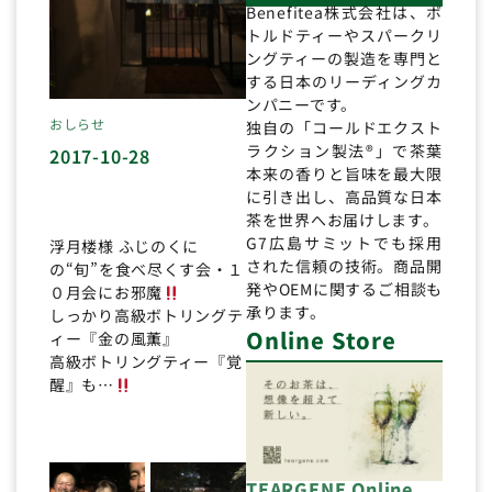
Benefitea株式会社は、ボ
トルドティーやスパークリ
ングティーの製造を専門と
する日本のリーディングカ
ンパニーです。
おしらせ
独自の「コールドエクスト
ラクション製法®」で茶葉
2017-10-28
本来の香りと旨味を最大限
に引き出し、高品質な日本
茶を世界へお届けします。
G7広島サミットでも採用
浮月楼様 ふじのくに
された信頼の技術。商品開
の“旬”を食べ尽くす会・１
発やOEMに関するご相談も
０月会にお邪魔
承ります。
しっかり高級ボトリングテ
Online Store
ィー『金の風薫』
高級ボトリングティー『覚
醒』も…
TEARGENE Online