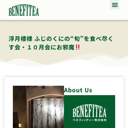
浮月楼様 ふじのくにの“旬”を食べ尽く
す会・１０月会にお邪魔
About Us