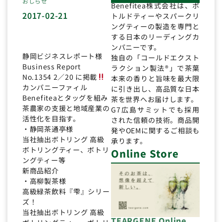
おしらせ
Benefitea株式会社は、ボ
2017-02-21
トルドティーやスパークリ
ングティーの製造を専門と
する日本のリーディングカ
ンパニーです。
静岡ビジネスレポート様
独自の「コールドエクスト
Business Report
ラクション製法®」で茶葉
No.1354 2／20 に掲載
本来の香りと旨味を最大限
カンパニーファィル
に引き出し、高品質な日本
Benefiteaとタッグを組み
茶を世界へお届けします。
茶農家の支援と地域産業の
G7広島サミットでも採用
活性化を目指す。
された信頼の技術。商品開
・静岡茶通亭様
発やOEMに関するご相談も
当社抽出ボトリング 高級
承ります。
ボトリングティー、ボトリ
Online Store
ングティー等
新商品紹介
・高柳製茶様
高級緑茶飲料『雫』シリー
ズ！
当社抽出ボトリング 高級
TEARGENE Online