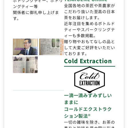
ボトリングティー、ボトリ
全国各地の茶匠や茶農家が
ングティー等
こだわり抜いた至高の日本
関係者に御礼申し上げま
茶をお届けします。
す。
近年注目を集めるボトルド
ティーやスパークリングテ
ィーも多数掲載。
贈り物やおもてなしの品と
して大変ご好評をいただい
ております。
Cold Extraction
一滴一滴みずみずしい
ままに
コールドエクストラク
ション製法®
一切の雑味を除き、お茶の
香りと旨味を最大限に引き