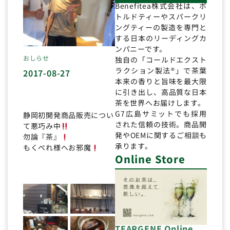
Benefitea株式会社は、ボ
トルドティーやスパークリ
ングティーの製造を専門と
する日本のリーディングカ
ンパニーです。
おしらせ
独自の「コールドエクスト
ラクション製法®」で茶葉
2017-08-27
本来の香りと旨味を最大限
に引き出し、高品質な日本
茶を世界へお届けします。
G7広島サミットでも採用
静岡初開発商品販売につい
された信頼の技術。商品開
て悪巧み中
発やOEMに関するご相談も
勿論『茶』
承ります。
もくぺれ様へお邪魔
Online Store
TEARGENE Online