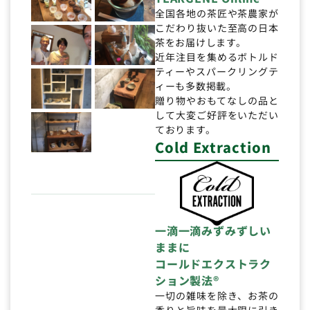
全国各地の茶匠や茶農家が
こだわり抜いた至高の日本
茶をお届けします。
近年注目を集めるボトルド
ティーやスパークリングテ
ィーも多数掲載。
贈り物やおもてなしの品と
して大変ご好評をいただい
ております。
Cold Extraction
一滴一滴みずみずしい
ままに
コールドエクストラク
ション製法®
一切の雑味を除き、お茶の
香りと旨味を最大限に引き