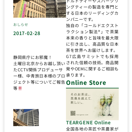
トルドティーやスパークリ
ングティーの製造を専門と
する日本のリーディングカ
ンパニーです。
おしらせ
独自の「コールドエクスト
ラクション製法®」で茶葉
2017-02-28
本来の香りと旨味を最大限
に引き出し、高品質な日本
茶を世界へお届けします。
G7広島サミットでも採用
静岡県庁にお邪魔！
された信頼の技術。商品開
土曜日北京からお越し頂い
発やOEMに関するご相談も
たCCTV関係プロデューサ
承ります。
ー様、中青旅日本様のプロ
Online Store
ジェクト等についてご報告
等
TEARGENE Online
全国各地の茶匠や茶農家が