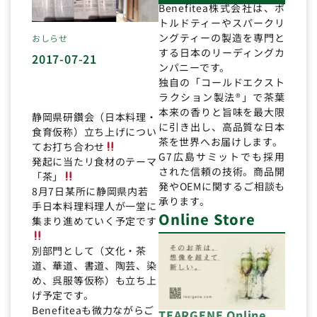
Benefitea株式会社は、ボ
トルドティーやスパークリ
ングティーの製造を専門と
おしらせ
する日本のリーディングカ
2017-07-21
ンパニーです。
独自の「コールドエクスト
ラクション製法®」で茶葉
本来の香りと旨味を最大限
静岡県研鑽会（日本料理・
に引き出し、高品質な日本
食育仮称）立ち上げについ
茶を世界へお届けします。
てお打ち合わせ
G7広島サミットでも採用
発起に当たリ食材のテーマ
された信頼の技術。商品開
「茶」
発やOEMに関するご相談も
8月7日某所に静岡県内若
承ります。
手日本料理料理人が一堂に
Online Store
集まり進めていく予定です
別部門として（文化・茶
道、華道、書道、陶芸、染
め、呉服等仮称）も立ち上
げ予定です。
Benefiteaも微力ながらご
TEARGENE Online