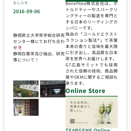
おしらせ
Benefitea株式会社は、ボ
トルドティーやスパークリ
2016-09-06
ングティーの製造を専門と
する日本のリーディングカ
ンパニーです。
独自の「コールドエクスト
静岡県立大学茶学総合研究
ラクション製法®」で茶葉
センター様にてお打ち合わ
本来の香りと旨味を最大限
せ
に引き出し、高品質な日本
静岡白葉茶及び抽出、研究
茶を世界へお届けします。
等について！
G7広島サミットでも採用
された信頼の技術。商品開
発やOEMに関するご相談も
承ります。
Online Store
TEARGENE Online