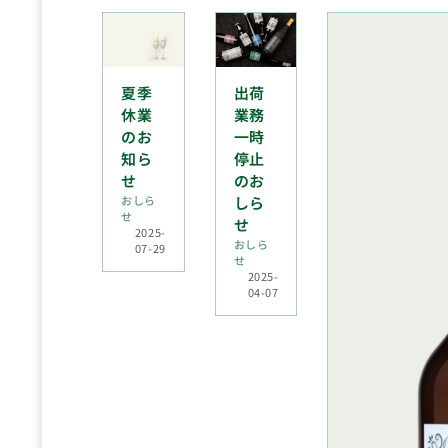
夏季
出荷
休業
業務
のお
一時
知ら
停止
せ
のお
おしら
しら
せ
せ
2025-
おしら
07-29
せ
2025-
04-07