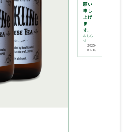
願い
申し
上げ
ま
す。
おしら
せ
2025-
01-16