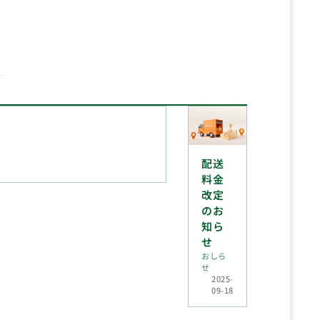
配送
料金
改定
のお
知ら
せ
おしら
せ
2025-
09-18