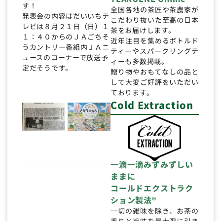
す！
全国各地の茶匠や茶農家が
発表会の内容はだいいちテ
こだわり抜いた至高の日本
レビは８月２１日（日）１
茶をお届けします。
１：４０からのＪＡごちそ
近年注目を集めるボトルド
うカントリー番組内ＪＡニ
ティーやスパークリングテ
ュースのコーナーで放送予
ィーも多数掲載。
定だそうです。
贈り物やおもてなしの品と
して大変ご好評をいただい
ております。
Cold Extraction
一滴一滴みずみずしい
ままに
コールドエクストラク
ション製法®
一切の雑味を除き、お茶の
香りと旨味を最大限に引き