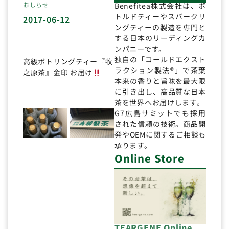
おしらせ
Benefitea株式会社は、ボ
トルドティーやスパークリ
2017-06-12
ングティーの製造を専門と
する日本のリーディングカ
ンパニーです。
独自の「コールドエクスト
高級ボトリングティー『牧
ラクション製法®」で茶葉
之原茶』金印 お届け
本来の香りと旨味を最大限
に引き出し、高品質な日本
茶を世界へお届けします。
G7広島サミットでも採用
された信頼の技術。商品開
発やOEMに関するご相談も
承ります。
Online Store
TEARGENE Online