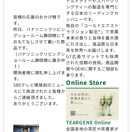
トルドティーやスパークリ
ングティーの製造を専門と
する日本のリーディングカ
皆様の応援のおかげ様で
ンパニーです。
す。
独自の「コールドエクスト
昨日、パナソニックリビン
ラクション製法®」で茶葉
グショールーム静岡様にて
本来の香りと旨味を最大限
おもてなしさせて戴いた商
に引き出し、高品質な日本
品です。
茶を世界へお届けします。
（パナソニックリビングシ
G7広島サミットでも採用
ョールーム静岡様に展示中
された信頼の技術。商品開
）
発やOEMに関するご相談も
関係者様に御礼申し上げま
承ります。
す。
Online Store
SBSテレビ様昼前のニュー
スにて放送されたと皆様か
らご連絡頂きました。
ありがとうございます。
TEARGENE Online
全国各地の茶匠や茶農家が