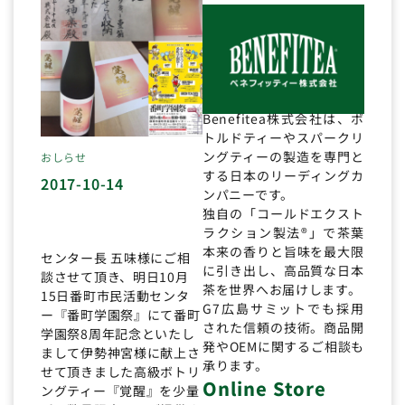
Benefitea株式会社は、ボ
トルドティーやスパークリ
ングティーの製造を専門と
おしらせ
する日本のリーディングカ
2017-10-14
ンパニーです。
独自の「コールドエクスト
ラクション製法®」で茶葉
本来の香りと旨味を最大限
センター長 五味様にご相
に引き出し、高品質な日本
談させて頂き、明日10月
茶を世界へお届けします。
15日番町市民活動センタ
G7広島サミットでも採用
ー『番町学園祭』にて番町
された信頼の技術。商品開
学園祭8周年記念といたし
発やOEMに関するご相談も
まして伊勢神宮様に献上さ
承ります。
せて頂きました高級ボトリ
Online Store
ングティー『覚醒』を少量