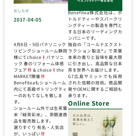
おしらせ
Benefitea株式会社は、ボ
トルドティーやスパークリ
2017-04-05
ングティーの製造を専門と
する日本のリーディングカ
ンパニーです。
独自の「コールドエクスト
4月8日・9日パナソニック
ラクション製法®」で茶葉
リビングショールーム静岡
本来の香りと旨味を最大限
様にてchoice
パナソニ
に引き出し、高品質な日本
ック 春のリフォーム体感
茶を世界へお届けします。
フェア
& choice
the
G7広島サミットでも採用
MARKET開催
された信頼の技術。商品開
Benefiteaもショールーム
発やOEMに関するご相談も
内にて高級ボトリングティ
承ります。
ーのおもてなしを致しま
Online Store
す。
ショールーム外では生茶葉
米『緑茶彩米』、茶関連商
品を販売致します。
選りすぐり 有名・人気店
が、いっぱい