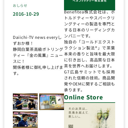
おしらせ
Benefitea株式会社は、ボ
2016-10-29
トルドティーやスパークリ
ングティーの製造を専門と
する日本のリーディングカ
ンパニーです。
Daiichi-TV news everyし
独自の「コールドエクスト
ずおか様！
ラクション製法®」で茶葉
静岡白葉茶高級ボトリング
本来の香りと旨味を最大限
ティー『金の風薫』ニュー
に引き出し、高品質な日本
スに！
茶を世界へお届けします。
関係者様に御礼申し上げま
G7広島サミットでも採用
す。
された信頼の技術。商品開
発やOEMに関するご相談も
承ります。
Online Store