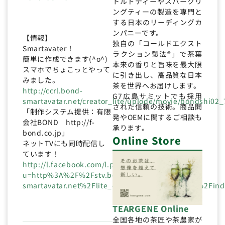
トルドティーやスパークリ
ングティーの製造を専門と
する日本のリーディングカ
ンパニーです。
【情報】
独自の「コールドエクスト
Smartavater！
ラクション製法®」で茶葉
簡単に作成できます(^o^)
本来の香りと旨味を最大限
スマホでちょこっとやって
に引き出し、高品質な日本
みました。
茶を世界へお届けします。
http://ccrl.bond-
G7広島サミットでも採用
smartavatar.net/creator_lite/uplode/movie/bondshi02
された信頼の技術。商品開
「制作システム提供：有限
発やOEMに関するご相談も
会社BOND http://f-
承ります。
bond.co.jp」
Online Store
ネットTVにも同時配信し
ています！
http://l.facebook.com/l.php?
u=http%3A%2F%2Fstv.bond-
smartavatar.net%2Flite_combi%2Fplayer%2Fpc%2Fi
TEARGENE Online
全国各地の茶匠や茶農家が