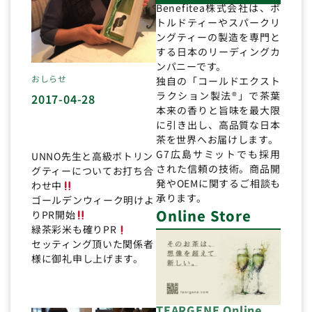
Benefitea株式会社は、ボ
トルドティーやスパークリ
ングティーの製造を専門と
する日本のリーディングカ
ンパニーです。
おしらせ
独自の「コールドエクスト
ラクション製法®」で茶葉
2017-04-28
本来の香りと旨味を最大限
に引き出し、高品質な日本
茶を世界へお届けします。
G7広島サミットでも採用
UNNO先生と高級ボトリン
された信頼の技術。商品開
グティーについてお打ち合
発やOEMに関するご相談も
わせ中
承ります。
ゴールデンウィーク明けよ
Online Store
りPR開始
緑茶彩米も確りPR
セッティング頂いた関係者
様に御礼申し上げます。
TEARGENE Online